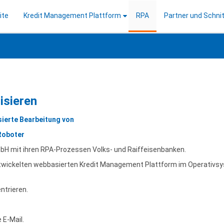
ite
Kredit Management Plattform
RPA
Partner und Schnit
isieren
sierte Bearbeitung von
Roboter
mbH mit ihren RPA-Prozessen Volks- und Raiffeisenbanken.
ntwickelten webbasierten Kredit Management Plattform im Operativs
ntrieren.
 E-Mail.